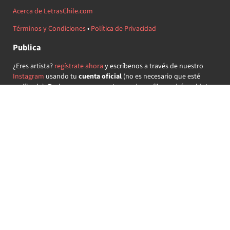
Acerca de LetrasChile.com
Términos y Condiciones
•
Política de Privacidad
Publica
¿Eres artista?
regístrate ahora
y escríbenos a través de nuestro
Instagram
usando tu
cuenta oficial
(no es necesario que esté
verificada) ¡Te daremos acceso a tu propio perfil y podrás subir tus
propias canciones!
¿Quieres colaborar?
regístrate ahora
y demuestra que llevas la
música chilena en el corazón ♥.
Encuéntranos
@letraschile en redes:
Las letras de las canciones se ofrecen con propósitos educativos o
recreativos y son propiedad de sus respectivos dueños.
LetrasChile.com se ofrece bajo licencia internacional
Creative
Commons Attribution-ShareAlike 4.0
(algunos derechos
reservados).