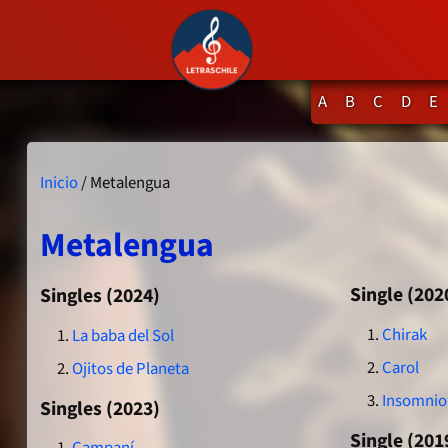
A
B
C
D
E
Inicio
/ Metalengua
Metalengua
Single (202
Singles (2024)
Chirak
La baba del Sol
Carol
Ojitos de Planeta
Insomnio
Singles (2023)
Single (201