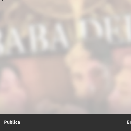
d
Publica
E