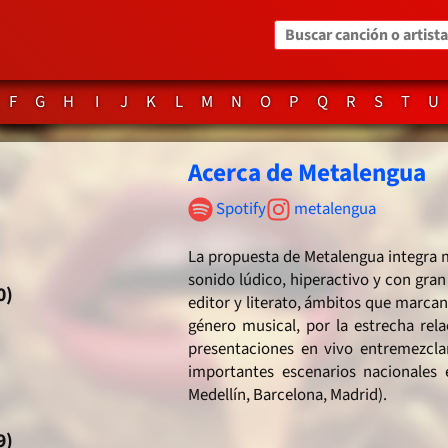
Buscar canción o artista
F
G
H
I
J
K
L
M
N
O
P
Q
R
S
T
U
Acerca de Metalengua
 Spotify
 metalengua
La propuesta de Metalengua integra m
sonido lúdico, hiperactivo y con gran
0)
editor y literato, ámbitos que marcan
género musical, por la estrecha rela
presentaciones en vivo entremezclan
importantes escenarios nacionales e
Medellín, Barcelona, Madrid).
9)