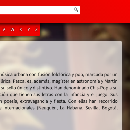
🔍
V
W
X
Y
Z
úsica urbana con fusión folclórica y pop, marcada por un 
 lírica. Pascal es, además, magíster en astronomía y Martín 
 su sello único y distintivo. Han denominado Chis-Pop a su 
ción que tienen sus letras con la infancia y el juego. Sus 
 poesía, extravagancia y fiesta. Con ellas han recorrido 
 internacionales (Neuquén, La Habana, Sevilla, Bogotá, 