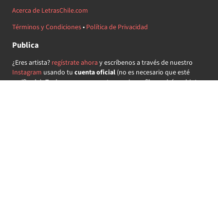
Acerca de LetrasChile.com
Términos y Condiciones
•
Política de Privacidad
Publica
¿Eres artista?
regístrate ahora
y escríbenos a través de nuestro
Instagram
usando tu
cuenta oficial
(no es necesario que esté
verificada) ¡Te daremos acceso a tu propio perfil y podrás subir tus
propias canciones!
¿Quieres colaborar?
regístrate ahora
y demuestra que llevas la
música chilena en el corazón ♥.
Encuéntranos
@letraschile en redes:
Las letras de las canciones se ofrecen con propósitos educativos o
recreativos y son propiedad de sus respectivos dueños.
LetrasChile.com se ofrece bajo licencia internacional
Creative
Commons Attribution-ShareAlike 4.0
(algunos derechos
reservados).