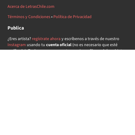
Acerca de LetrasChile.com
Términos y Condiciones
•
Política de Privacidad
Publica
¿Eres artista?
regístrate ahora
y escríbenos a través de nuestro
Instagram
usando tu
cuenta oficial
(no es necesario que esté
verificada) ¡Te daremos acceso a tu propio perfil y podrás subir tus
propias canciones!
¿Quieres colaborar?
regístrate ahora
y demuestra que llevas la
música chilena en el corazón ♥.
Encuéntranos
@letraschile en redes:
Las letras de las canciones se ofrecen con propósitos educativos o
recreativos y son propiedad de sus respectivos dueños.
LetrasChile.com se ofrece bajo licencia internacional
Creative
Commons Attribution-ShareAlike 4.0
(algunos derechos
reservados).