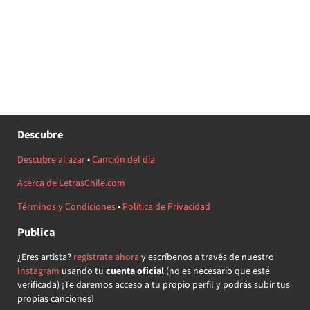
Descubre
Descubre al azar
•
Canción del día
Acerca de LetrasChile.com
Términos y Condiciones
•
Política de Privacidad
Publica
¿Eres artista?
regístrate ahora
y escríbenos a través de nuestro
Instagram
usando tu
cuenta oficial
(no es necesario que esté
verificada) ¡Te daremos acceso a tu propio perfil y podrás subir tus
propias canciones!