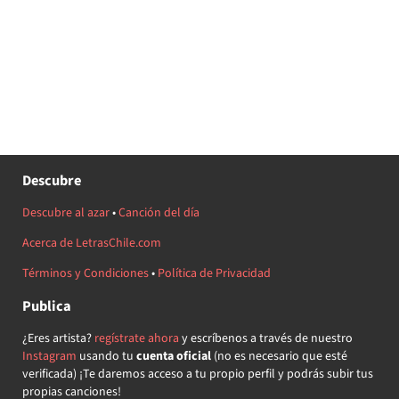
Descubre
Descubre al azar
•
Canción del día
Acerca de LetrasChile.com
Términos y Condiciones
•
Política de Privacidad
Publica
¿Eres artista?
regístrate ahora
y escríbenos a través de nuestro
Instagram
usando tu
cuenta oficial
(no es necesario que esté
verificada) ¡Te daremos acceso a tu propio perfil y podrás subir tus
propias canciones!