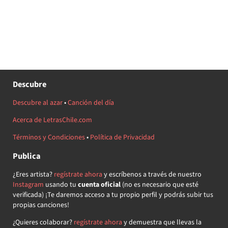
Descubre
Descubre al azar
•
Canción del día
Acerca de LetrasChile.com
Términos y Condiciones
•
Política de Privacidad
Publica
¿Eres artista?
regístrate ahora
y escríbenos a través de nuestro
Instagram
usando tu
cuenta oficial
(no es necesario que esté
verificada) ¡Te daremos acceso a tu propio perfil y podrás subir tus
propias canciones!
¿Quieres colaborar?
regístrate ahora
y demuestra que llevas la