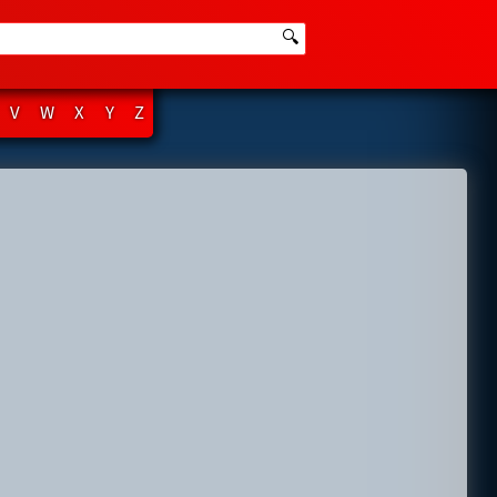
🔍
V
W
X
Y
Z