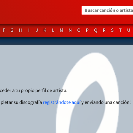
Buscar canción o artista
F
G
H
I
J
K
L
M
N
O
P
Q
R
S
T
U
ceder a tu propio perfil de artista.
pletar su discografía
registrándote aquí
y enviando una canción!