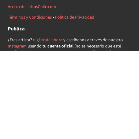
Acerca de LetrasChile.com
Términos y Condiciones
•
Política de Privacidad
Publica
¿Eres artista?
regístrate ahora
y escríbenos a través de nuestro
Instagram
usando tu
cuenta oficial
(no es necesario que esté
verificada) ¡Te daremos acceso a tu propio perfil y podrás subir tus
propias canciones!
¿Quieres colaborar?
regístrate ahora
y demuestra que llevas la
música chilena en el corazón ♥.
Encuéntranos
@letraschile en redes:
Las letras de las canciones se ofrecen con propósitos educativos o
recreativos y son propiedad de sus respectivos dueños.
LetrasChile.com se ofrece bajo licencia internacional
Creative
Commons Attribution-ShareAlike 4.0
(algunos derechos
reservados).