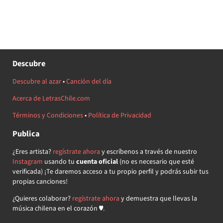
Descubre
Descubre al azar
•
Canción del día
Acerca de LetrasChile.com
Términos y Condiciones
•
Política de Privacidad
Publica
¿Eres artista?
regístrate ahora
y escríbenos a través de nuestro
Instagram
usando tu
cuenta oficial
(no es necesario que esté
verificada) ¡Te daremos acceso a tu propio perfil y podrás subir tus
propias canciones!
¿Quieres colaborar?
regístrate ahora
y demuestra que llevas la
música chilena en el corazón ♥.