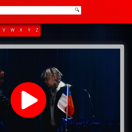
🔍
V
W
X
Y
Z