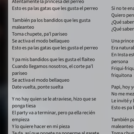
Atentamente la princesa del perreo
Esto es pa las gatas que les gusta el perreo
Si no te e
Quiero per
También pa los bandidos que les gusta
¿Qué saben 
maleanteo
¿Qué saben 
Toma chupete, pa'l pariseo
Se activa el modo bellaqueo
Una prince
Esto es pa las gatas que les gusta el perreo
Era natural
En Insta e
Y pa mis bandidos que les gusta el flaiteo
persona
Cuando llegamos nosotros, el corte pa'l
Friqui-friqu
pariseo
friquitona
Se activa el modo bellaqueo
Date vuelta, ponte suelta
Papi, hoy y
No me mezc
Y no hay quien se le atraviese, hizo que se
Le invité y
ponga tiesa
Esto es pa 
El party va a terminar, pero pa ella recién
empieza
También pa
Y lo quiere hacer en mi pieza
maleanteo
Te da, así que ponete pa ponerme al garete
Toma chupe