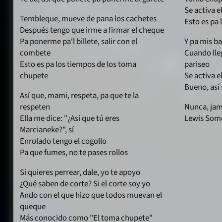
Se activa 
Tembleque, mueve de pana los cachetes
Esto es pa 
Después tengo que irme a firmar el cheque
Pa ponerme pa'l billete, salir con el
Y pa mis ba
combete
Cuando lle
Esto es pa los tiempos de los toma
pariseo
chupete
Se activa 
Bueno, así
Así que, mami, respeta, pa que te la
respeten
Nunca, ja
Ella me dice: "¿Así que tú eres
Lewis Som
Marcianeke?", sí
Enrolado tengo el cogollo
Pa que fumes, no te pases rollos
Si quieres perrear, dale, yo te apoyo
¿Qué saben de corte? Si el corte soy yo
Ando con el que hizo que todos muevan el
queque
Más conocido como "El toma chupete"