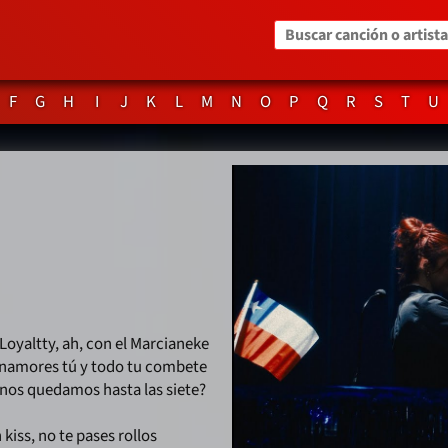
Buscar canción o artista
F
G
H
I
J
K
L
M
N
O
P
Q
R
S
T
U
 Loyaltty, ah, con el Marcianeke
enamores tú y todo tu combete
nos quedamos hasta las siete?
 kiss, no te pases rollos