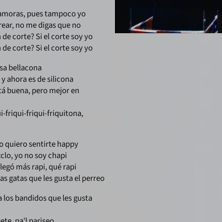
namoras, pues tampoco yo
rear, no me digas que no
de corte? Si el corte soy yo
de corte? Si el corte soy yo
sa bellacona
 y ahora es de silicona
stá buena, pero mejor en
i-friqui-friqui-friquitona,
o quiero sentirte happy
lo, yo no soy chapi
 llegó más rapi, qué rapi
las gatas que les gusta el perreo
 los bandidos que les gusta
te, pa'l pariseo