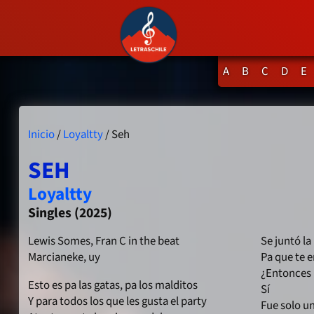
A
B
C
D
E
Inicio
/
Loyaltty
/ Seh
SEH
Loyaltty
Singles (2025)
Lewis Somes, Fran C in the beat
Se juntó la
Marcianeke, uy
Pa que te 
¿Entonces 
Esto es pa las gatas, pa los malditos
Sí
Y para todos los que les gusta el party
Fue solo un