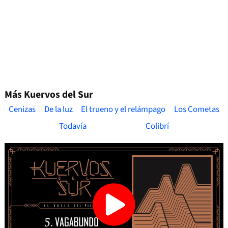
Más Kuervos del Sur
Cenizas
De la luz
El trueno y el relámpago
Los Cometas
Todavía
Colibrí