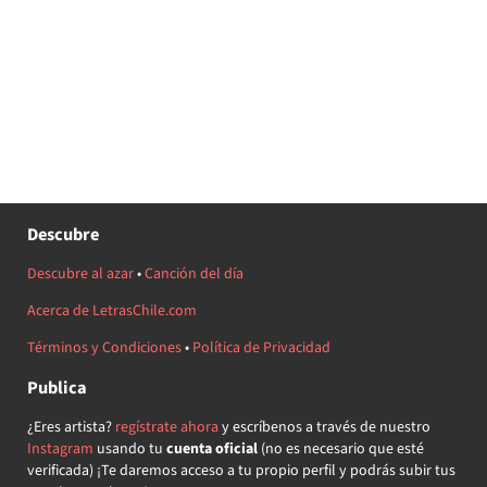
Descubre
Descubre al azar
•
Canción del día
Acerca de LetrasChile.com
Términos y Condiciones
•
Política de Privacidad
Publica
¿Eres artista?
regístrate ahora
y escríbenos a través de nuestro
Instagram
usando tu
cuenta oficial
(no es necesario que esté
verificada) ¡Te daremos acceso a tu propio perfil y podrás subir tus