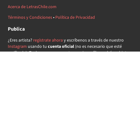
Acerca de LetrasChile.com
Términos y Condiciones
•
Política de Privacidad
Publica
¿Eres artista?
regístrate ahora
y escríbenos a través de nuestro
Instagram
usando tu
cuenta oficial
(no es necesario que esté
verificada) ¡Te daremos acceso a tu propio perfil y podrás subir tus
propias canciones!
¿Quieres colaborar?
regístrate ahora
y demuestra que llevas la
música chilena en el corazón ♥.
Encuéntranos
@letraschile en redes:
Las letras de las canciones se ofrecen con propósitos educativos o
recreativos y son propiedad de sus respectivos dueños.
LetrasChile.com se ofrece bajo licencia internacional
Creative
Commons Attribution-ShareAlike 4.0
(algunos derechos
reservados).