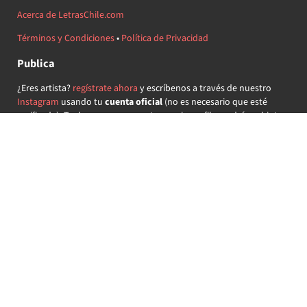
Acerca de LetrasChile.com
Términos y Condiciones
•
Política de Privacidad
Publica
¿Eres artista?
regístrate ahora
y escríbenos a través de nuestro
Instagram
usando tu
cuenta oficial
(no es necesario que esté
verificada) ¡Te daremos acceso a tu propio perfil y podrás subir tus
propias canciones!
¿Quieres colaborar?
regístrate ahora
y demuestra que llevas la
música chilena en el corazón ♥.
Encuéntranos
@letraschile en redes:
Las letras de las canciones se ofrecen con propósitos educativos o
recreativos y son propiedad de sus respectivos dueños.
LetrasChile.com se ofrece bajo licencia internacional
Creative
Commons Attribution-ShareAlike 4.0
(algunos derechos
reservados).