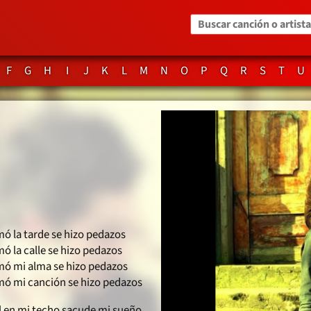
Buscar canción o artista
F
G
H
I
J
K
L
M
N
O
P
Q
R
S
T
U
mó la tarde se hizo pedazos
ó la calle se hizo pedazos
mó mi alma se hizo pedazos
mó mi canción se hizo pedazos
l en mi techo sacude mi sueño