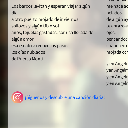
Los barcos levitan y esperan viajar algún
me hace ac
día
helados
a otro puerto mojado de inviernos
de algún a
sollozos y algún tibio sol
te abrazo 
años, tejuelas gastadas, sonrisa llorada de
ojos,
algún amor
pensando:
esa escalera recoge los pasos,
cuando yo a
los días nublados
mojada otr
de Puerto Montt
y en Angel
yen Angelm
y en Angel
y en Angel
¡Síguenos y descubre una canción diaria!