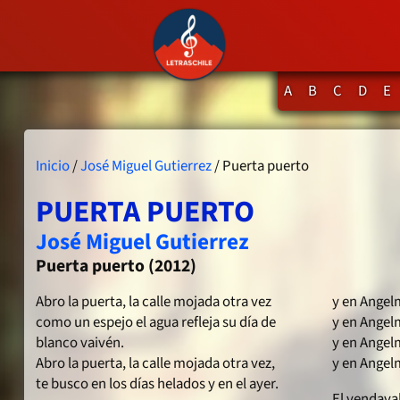
A
B
C
D
E
Inicio
/
José Miguel Gutierrez
/ Puerta puerto
PUERTA PUERTO
José Miguel Gutierrez
Puerta puerto (2012)
Abro la puerta, la calle mojada otra vez
y en Angel
como un espejo el agua refleja su día de
y en Angelm
blanco vaivén.
y en Angel
Abro la puerta, la calle mojada otra vez,
y en Angel
te busco en los días helados y en el ayer.
El vendava