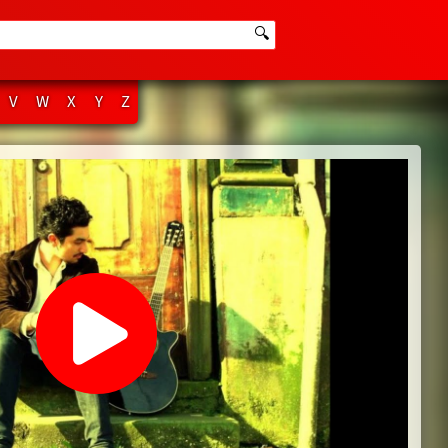
🔍
V
W
X
Y
Z