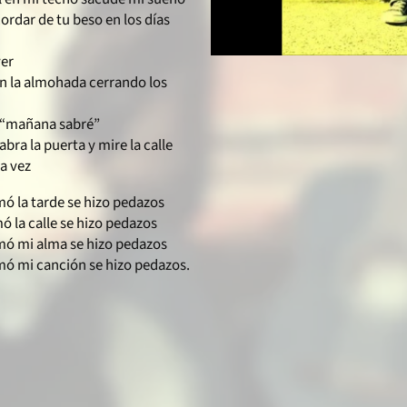
ordar de tu beso en los días
yer
en la almohada cerrando los
 “mañana sabré”
bra la puerta y mire la calle
a vez
mó la tarde se hizo pedazos
ó la calle se hizo pedazos
mó mi alma se hizo pedazos
mó mi canción se hizo pedazos.