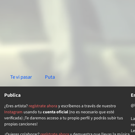
Te vi pasar
Puta
Publica
E
@l
¿Eres artista?
regístrate ahora
y escríbenos a través de nuestro
Instagram
usando tu
cuenta oficial
(no es necesario que esté
verificada) ¡Te daremos acceso a tu propio perfil y podrás subir tus
La
propias canciones!
re
Le
¿Quieres colaborar?
regístrate ahora
y demuestra que llevas la música