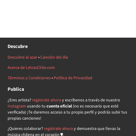
Descubre
Descubre al azar
•
Canción del día
Acerca de LetrasChile.com
Términos y Condiciones
•
Política de Privacidad
Publica
¿Eres artista?
regístrate ahora
y escríbenos a través de nuestro
Instagram
usando tu
cuenta oficial
(no es necesario que esté
verificada) ¡Te daremos acceso a tu propio perfil y podrás subir tus
propias canciones!
¿Quieres colaborar?
regístrate ahora
y demuestra que llevas la
música chilena en el corazón ♥.