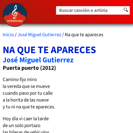
Buscar canción o artista
🔍
Inicio
/
José Miguel Gutierrez
/ Na que te apareces
NA QUE TE APARECES
José Miguel Gutierrez
Puerta puerto (2012)
Camino fijo miro
la vereda que se mueve
cuando paso por tu calle
a la horita de las nueve
y tu ni na que te apareces.
Hoy día vi caer la tarde
de un solo portazo
las hileras de vehículos