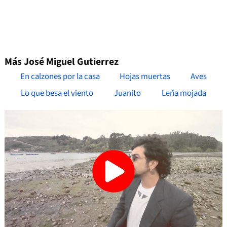
Más José Miguel Gutierrez
En calzones por la casa
Hojas muertas
Aves
Lo que besa el viento
Juanito
Leña mojada