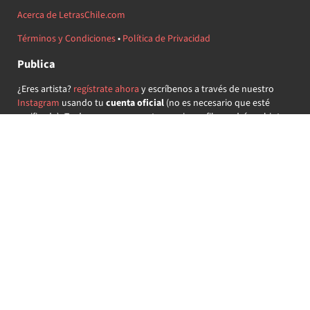
Acerca de LetrasChile.com
Términos y Condiciones
•
Política de Privacidad
Publica
¿Eres artista?
regístrate ahora
y escríbenos a través de nuestro
Instagram
usando tu
cuenta oficial
(no es necesario que esté
verificada) ¡Te daremos acceso a tu propio perfil y podrás subir tus
propias canciones!
¿Quieres colaborar?
regístrate ahora
y demuestra que llevas la
música chilena en el corazón ♥.
Encuéntranos
@letraschile en redes:
Las letras de las canciones se ofrecen con propósitos educativos o
recreativos y son propiedad de sus respectivos dueños.
LetrasChile.com se ofrece bajo licencia internacional
Creative
Commons Attribution-ShareAlike 4.0
(algunos derechos
reservados).