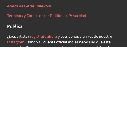
Acerca de LetrasChile.com
Términos y Condiciones
•
Política de Privacidad
Publica
¿Eres artista?
regístrate ahora
y escríbenos a través de nuestro
Instagram
usando tu
cuenta oficial
(no es necesario que esté
verificada) ¡Te daremos acceso a tu propio perfil y podrás subir tus
propias canciones!
¿Quieres colaborar?
regístrate ahora
y demuestra que llevas la
música chilena en el corazón ♥.
Encuéntranos
@letraschile en redes:
Las letras de las canciones se ofrecen con propósitos educativos o
recreativos y son propiedad de sus respectivos dueños.
LetrasChile.com se ofrece bajo licencia internacional
Creative
Commons Attribution-ShareAlike 4.0
(algunos derechos
reservados).