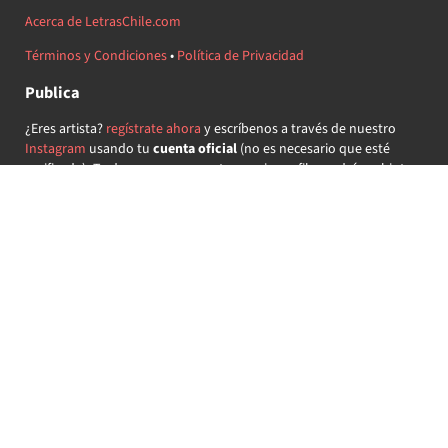
Acerca de LetrasChile.com
Términos y Condiciones
•
Política de Privacidad
Publica
¿Eres artista?
regístrate ahora
y escríbenos a través de nuestro
Instagram
usando tu
cuenta oficial
(no es necesario que esté
verificada) ¡Te daremos acceso a tu propio perfil y podrás subir tus
propias canciones!
¿Quieres colaborar?
regístrate ahora
y demuestra que llevas la
música chilena en el corazón ♥.
Encuéntranos
@letraschile en redes:
Las letras de las canciones se ofrecen con propósitos educativos o
recreativos y son propiedad de sus respectivos dueños.
LetrasChile.com se ofrece bajo licencia internacional
Creative
Commons Attribution-ShareAlike 4.0
(algunos derechos
reservados).