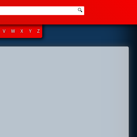
🔍
V
W
X
Y
Z