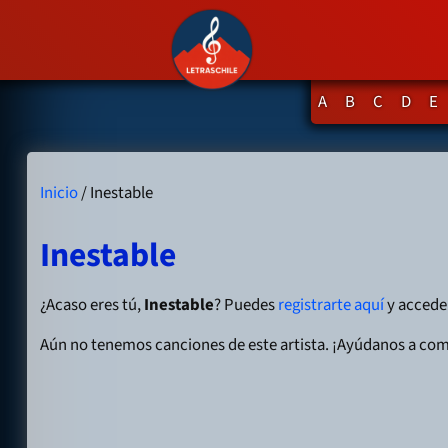
A
B
C
D
E
Inicio
/ Inestable
Inestable
¿Acaso eres tú,
Inestable
? Puedes
registrarte aquí
y acceder
Aún no tenemos canciones de este artista. ¡Ayúdanos a com