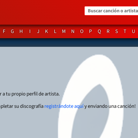
Buscar canción o artista
F
G
H
I
J
K
L
M
N
O
P
Q
R
S
T
U
 a tu propio perfil de artista.
pletar su discografía
registrándote aquí
y enviando una canción!