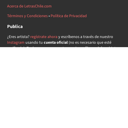
Acerca de LetrasChile.com
Términos y Condiciones
•
Política de Privacidad
Publica
¿Eres artista?
regístrate ahora
y escríbenos a través de nuestro
Instagram
usando tu
cuenta oficial
(no es necesario que esté
verificada) ¡Te daremos acceso a tu propio perfil y podrás subir tus
propias canciones!
¿Quieres colaborar?
regístrate ahora
y demuestra que llevas la
música chilena en el corazón ♥.
Encuéntranos
@letraschile en redes:
Las letras de las canciones se ofrecen con propósitos educativos o
recreativos y son propiedad de sus respectivos dueños.
LetrasChile.com se ofrece bajo licencia internacional
Creative
Commons Attribution-ShareAlike 4.0
(algunos derechos
reservados).