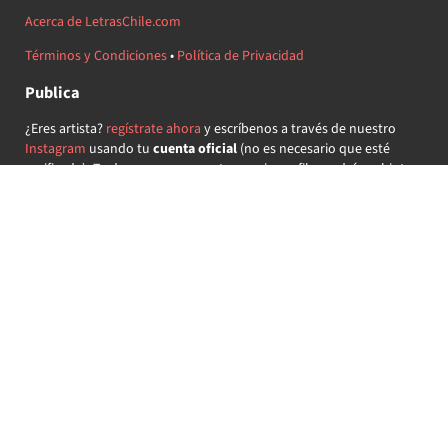
Acerca de LetrasChile.com
Términos y Condiciones
•
Política de Privacidad
Publica
¿Eres artista?
regístrate ahora
y escríbenos a través de nuestro
Instagram
usando tu
cuenta oficial
(no es necesario que esté
verificada) ¡Te daremos acceso a tu propio perfil y podrás subir tus
propias canciones!
¿Quieres colaborar?
regístrate ahora
y demuestra que llevas la
música chilena en el corazón ♥.
Encuéntranos
@letraschile en redes:
Las letras de las canciones se ofrecen con propósitos educativos o
recreativos y son propiedad de sus respectivos dueños.
LetrasChile.com se ofrece bajo licencia internacional
Creative
Commons Attribution-ShareAlike 4.0
(algunos derechos
reservados).