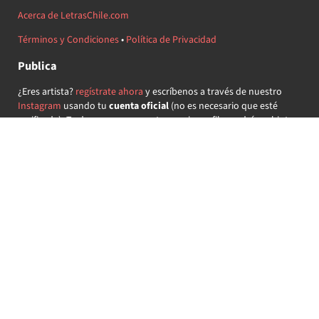
Acerca de LetrasChile.com
Términos y Condiciones
•
Política de Privacidad
Publica
¿Eres artista?
regístrate ahora
y escríbenos a través de nuestro
Instagram
usando tu
cuenta oficial
(no es necesario que esté
verificada) ¡Te daremos acceso a tu propio perfil y podrás subir tus
propias canciones!
¿Quieres colaborar?
regístrate ahora
y demuestra que llevas la
música chilena en el corazón ♥.
Encuéntranos
@letraschile en redes:
Las letras de las canciones se ofrecen con propósitos educativos o
recreativos y son propiedad de sus respectivos dueños.
LetrasChile.com se ofrece bajo licencia internacional
Creative
Commons Attribution-ShareAlike 4.0
(algunos derechos
reservados).