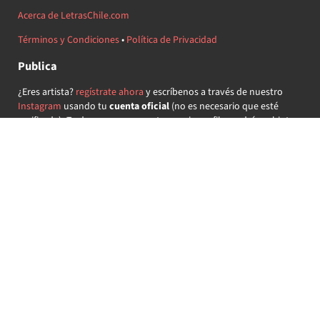
Acerca de LetrasChile.com
Términos y Condiciones
•
Política de Privacidad
Publica
¿Eres artista?
regístrate ahora
y escríbenos a través de nuestro
Instagram
usando tu
cuenta oficial
(no es necesario que esté
verificada) ¡Te daremos acceso a tu propio perfil y podrás subir tus
propias canciones!
¿Quieres colaborar?
regístrate ahora
y demuestra que llevas la
música chilena en el corazón ♥.
Encuéntranos
@letraschile en redes:
Las letras de las canciones se ofrecen con propósitos educativos o
recreativos y son propiedad de sus respectivos dueños.
LetrasChile.com se ofrece bajo licencia internacional
Creative
Commons Attribution-ShareAlike 4.0
(algunos derechos
reservados).