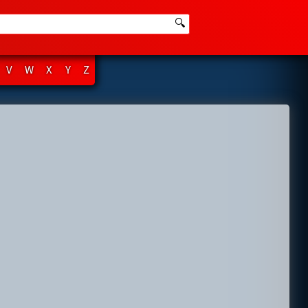
🔍
V
W
X
Y
Z