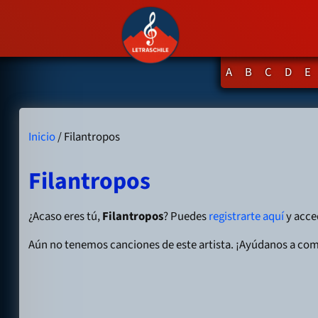
A
B
C
D
E
Inicio
/ Filantropos
Filantropos
¿Acaso eres tú,
Filantropos
? Puedes
registrarte aquí
y acced
Aún no tenemos canciones de este artista. ¡Ayúdanos a com