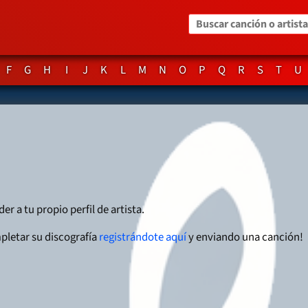
Buscar canción o artista
F
G
H
I
J
K
L
M
N
O
P
Q
R
S
T
U
er a tu propio perfil de artista.
pletar su discografía
registrándote aquí
y enviando una canción!