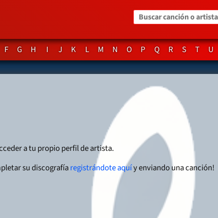
Buscar canción o artista
F
G
H
I
J
K
L
M
N
O
P
Q
R
S
T
U
cceder a tu propio perfil de artista.
pletar su discografía
registrándote aquí
y enviando una canción!