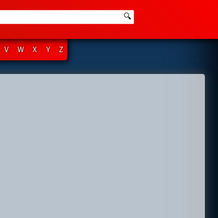
🔍
V
W
X
Y
Z