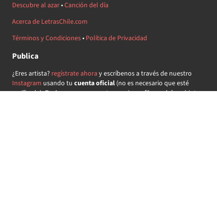
Descubre al azar
•
Canción del día
Acerca de LetrasChile.com
Términos y Condiciones
•
Política de Privacidad
Publica
¿Eres artista?
regístrate ahora
y escríbenos a través de nuestro
Instagram
usando tu
cuenta oficial
(no es necesario que esté
verificada) ¡Te daremos acceso a tu propio perfil y podrás subir tus
propias canciones!
¿Quieres colaborar?
regístrate ahora
y demuestra que llevas la
música chilena en el corazón ♥.
Encuéntranos
@letraschile en redes:
Las letras de las canciones se ofrecen con propósitos educativos o
recreativos y son propiedad de sus respectivos dueños.
LetrasChile.com se ofrece bajo licencia internacional
Creative
Commons Attribution-ShareAlike 4.0
(algunos derechos