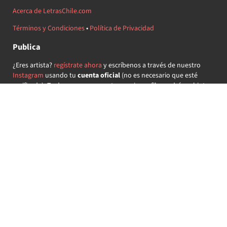
Acerca de LetrasChile.com
Términos y Condiciones
•
Política de Privacidad
Publica
¿Eres artista?
regístrate ahora
y escríbenos a través de nuestro
Instagram
usando tu
cuenta oficial
(no es necesario que esté
verificada) ¡Te daremos acceso a tu propio perfil y podrás subir tus
propias canciones!
¿Quieres colaborar?
regístrate ahora
y demuestra que llevas la
música chilena en el corazón ♥.
Encuéntranos
@letraschile en redes:
Las letras de las canciones se ofrecen con propósitos educativos o
recreativos y son propiedad de sus respectivos dueños.
LetrasChile.com se ofrece bajo licencia internacional
Creative
Commons Attribution-ShareAlike 4.0
(algunos derechos
reservados).