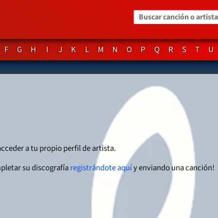
Buscar canción o artista
F
G
H
I
J
K
L
M
N
O
P
Q
R
S
T
U
cceder a tu propio perfil de artista.
pletar su discografía
registrándote aquí
y enviando una canción!