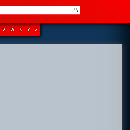
🔍
V
W
X
Y
Z