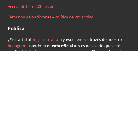
Acerca de LetrasChile.com
Términos y Condiciones
•
Política de Privacidad
Publica
¿Eres artista?
regístrate ahora
y escríbenos a través de nuestro
Instagram
usando tu
cuenta oficial
(no es necesario que esté
verificada) ¡Te daremos acceso a tu propio perfil y podrás subir tus
propias canciones!
¿Quieres colaborar?
regístrate ahora
y demuestra que llevas la
música chilena en el corazón ♥.
Encuéntranos
@letraschile en redes:
Las letras de las canciones se ofrecen con propósitos educativos o
recreativos y son propiedad de sus respectivos dueños.
LetrasChile.com se ofrece bajo licencia internacional
Creative
Commons Attribution-ShareAlike 4.0
(algunos derechos
reservados).