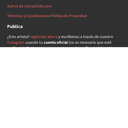
Acerca de LetrasChile.com
Términos y Condiciones
•
Política de Privacidad
Publica
¿Eres artista?
regístrate ahora
y escríbenos a través de nuestro
Instagram
usando tu
cuenta oficial
(no es necesario que esté
verificada) ¡Te daremos acceso a tu propio perfil y podrás subir tus
propias canciones!
¿Quieres colaborar?
regístrate ahora
y demuestra que llevas la
música chilena en el corazón ♥.
Encuéntranos
@letraschile en redes:
Las letras de las canciones se ofrecen con propósitos educativos o
recreativos y son propiedad de sus respectivos dueños.
LetrasChile.com se ofrece bajo licencia internacional
Creative
Commons Attribution-ShareAlike 4.0
(algunos derechos
reservados).