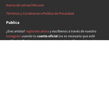
Acerca de LetrasChile.com
Términos y Condiciones
•
Política de Privacidad
Publica
¿Eres artista?
regístrate ahora
y escríbenos a través de nuestro
Instagram
usando tu
cuenta oficial
(no es necesario que esté
verificada) ¡Te daremos acceso a tu propio perfil y podrás subir tus
propias canciones!
¿Quieres colaborar?
regístrate ahora
y demuestra que llevas la
música chilena en el corazón ♥.
Encuéntranos
@letraschile en redes:
Las letras de las canciones se ofrecen con propósitos educativos o
recreativos y son propiedad de sus respectivos dueños.
LetrasChile.com se ofrece bajo licencia internacional
Creative
Commons Attribution-ShareAlike 4.0
(algunos derechos
reservados).