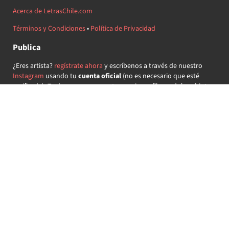
Acerca de LetrasChile.com
Términos y Condiciones
•
Política de Privacidad
Publica
¿Eres artista?
regístrate ahora
y escríbenos a través de nuestro
Instagram
usando tu
cuenta oficial
(no es necesario que esté
verificada) ¡Te daremos acceso a tu propio perfil y podrás subir tus
propias canciones!
¿Quieres colaborar?
regístrate ahora
y demuestra que llevas la
música chilena en el corazón ♥.
Encuéntranos
@letraschile en redes:
Las letras de las canciones se ofrecen con propósitos educativos o
recreativos y son propiedad de sus respectivos dueños.
LetrasChile.com se ofrece bajo licencia internacional
Creative
Commons Attribution-ShareAlike 4.0
(algunos derechos
reservados).