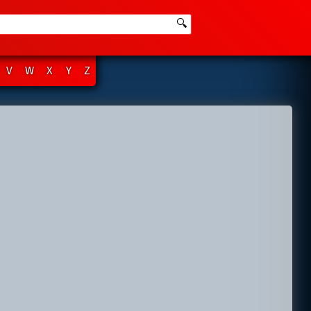
🔍
V
W
X
Y
Z