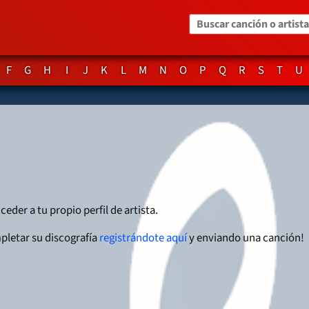
Buscar canción o artista
F
G
H
I
J
K
L
M
N
O
P
Q
R
S
T
U
ceder a tu propio perfil de artista.
pletar su discografía
registrándote aquí
y enviando una canción!