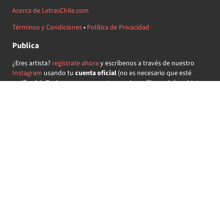
Acerca de LetrasChile.com
Términos y Condiciones
•
Política de Privacidad
Publica
¿Eres artista?
regístrate ahora
y escríbenos a través de nuestro
Instagram
usando tu
cuenta oficial
(no es necesario que esté
verificada) ¡Te daremos acceso a tu propio perfil y podrás subir tus
propias canciones!
¿Quieres colaborar?
regístrate ahora
y demuestra que llevas la
música chilena en el corazón ♥.
Encuéntranos
@letraschile en redes:
Las letras de las canciones se ofrecen con propósitos educativos o
recreativos y son propiedad de sus respectivos dueños.
LetrasChile.com se ofrece bajo licencia internacional
Creative
Commons Attribution-ShareAlike 4.0
(algunos derechos
reservados).