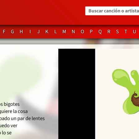
Buscar canción o artista
F
G
H
I
J
K
L
M
N
O
P
Q
R
S
T
U
os bigotes
uiere la cosa
bado un par de lentes
puedo ver
 lo se