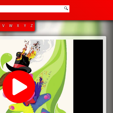
🔍
V
W
X
Y
Z