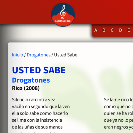
A
B
C
D
E
Inicio
/
Drogatones
/ Usted Sabe
USTED SABE
Drogatones
Rico (2008)
Silencio raro otra vez
Se lame rico l
vacilo en segundo que la ven
como que no q
ella solo sabe como hacerlo
quien se ha ro
se lima con la insistencia
que ya no lo 
de las uñas de sus manos
eran negros yo