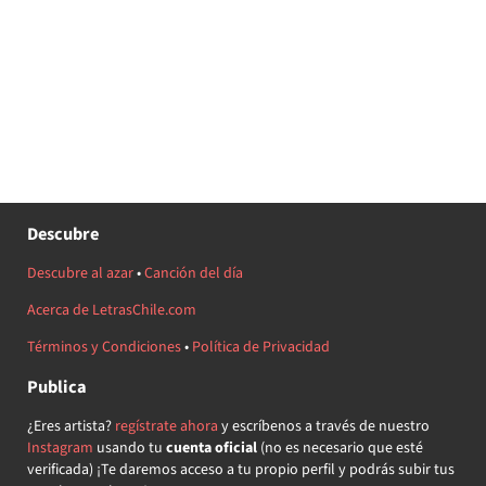
Descubre
Descubre al azar
•
Canción del día
Acerca de LetrasChile.com
Términos y Condiciones
•
Política de Privacidad
Publica
¿Eres artista?
regístrate ahora
y escríbenos a través de nuestro
Instagram
usando tu
cuenta oficial
(no es necesario que esté
verificada) ¡Te daremos acceso a tu propio perfil y podrás subir tus