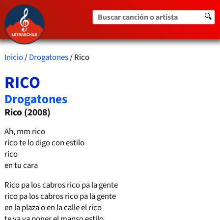
Buscar canción o artista
🔍
Inicio
/
Drogatones
/ Rico
RICO
Drogatones
Rico (2008)
Ah, mm rico
rico te lo digo con estilo
rico
en tu cara
Rico pa los cabros rico pa la gente
rico pa los cabros rico pa la gente
en la plaza o en la calle el rico
te va va poner el manso estilo