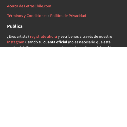
Acerca de LetrasChile.com
Términos y Condiciones
•
Política de Privacidad
Publica
¿Eres artista?
regístrate ahora
y escríbenos a través de nuestro
Instagram
usando tu
cuenta oficial
(no es necesario que esté
verificada) ¡Te daremos acceso a tu propio perfil y podrás subir tus
propias canciones!
¿Quieres colaborar?
regístrate ahora
y demuestra que llevas la
música chilena en el corazón ♥.
Encuéntranos
@letraschile en redes:
Las letras de las canciones se ofrecen con propósitos educativos o
recreativos y son propiedad de sus respectivos dueños.
LetrasChile.com se ofrece bajo licencia internacional
Creative
Commons Attribution-ShareAlike 4.0
(algunos derechos
reservados).