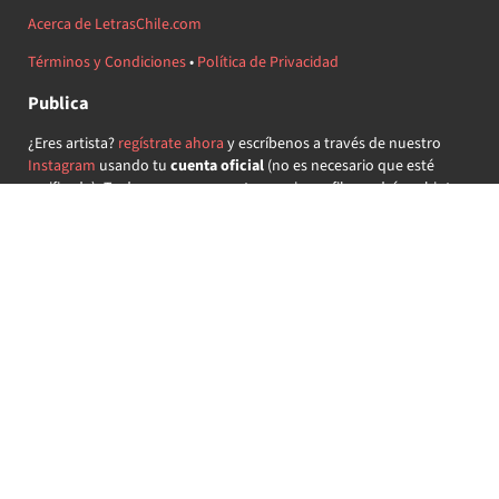
Acerca de LetrasChile.com
Términos y Condiciones
•
Política de Privacidad
Publica
¿Eres artista?
regístrate ahora
y escríbenos a través de nuestro
Instagram
usando tu
cuenta oficial
(no es necesario que esté
verificada) ¡Te daremos acceso a tu propio perfil y podrás subir tus
propias canciones!
¿Quieres colaborar?
regístrate ahora
y demuestra que llevas la
música chilena en el corazón ♥.
Encuéntranos
@letraschile en redes:
Las letras de las canciones se ofrecen con propósitos educativos o
recreativos y son propiedad de sus respectivos dueños.
LetrasChile.com se ofrece bajo licencia internacional
Creative
Commons Attribution-ShareAlike 4.0
(algunos derechos
reservados).