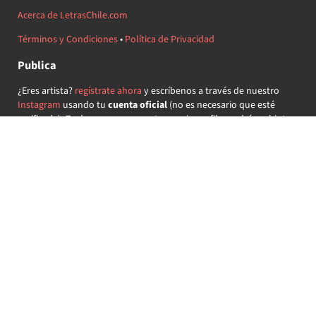
Acerca de LetrasChile.com
Términos y Condiciones
•
Política de Privacidad
Publica
¿Eres artista?
regístrate ahora
y escríbenos a través de nuestro
Instagram
usando tu
cuenta oficial
(no es necesario que esté
verificada) ¡Te daremos acceso a tu propio perfil y podrás subir tus
propias canciones!
¿Quieres colaborar?
regístrate ahora
y demuestra que llevas la
música chilena en el corazón ♥.
Encuéntranos
@letraschile en redes:
Las letras de las canciones se ofrecen con propósitos educativos o
recreativos y son propiedad de sus respectivos dueños.
LetrasChile.com se ofrece bajo licencia internacional
Creative
Commons Attribution-ShareAlike 4.0
(algunos derechos
reservados).