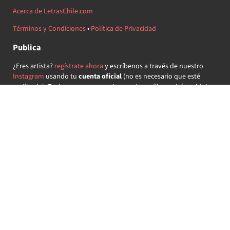
Acerca de LetrasChile.com
Términos y Condiciones
•
Política de Privacidad
Publica
¿Eres artista?
regístrate ahora
y escríbenos a través de nuestro
Instagram
usando tu
cuenta oficial
(no es necesario que esté
verificada) ¡Te daremos acceso a tu propio perfil y podrás subir tus
propias canciones!
¿Quieres colaborar?
regístrate ahora
y demuestra que llevas la
música chilena en el corazón ♥.
Encuéntranos
@letraschile en redes:
Las letras de las canciones se ofrecen con propósitos educativos o
recreativos y son propiedad de sus respectivos dueños.
LetrasChile.com se ofrece bajo licencia internacional
Creative
Commons Attribution-ShareAlike 4.0
(algunos derechos
reservados).