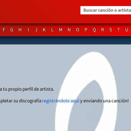
Buscar canción o artista
F
G
H
I
J
K
L
M
N
O
P
Q
R
S
T
U
 tu propio perfil de artista.
pletar su discografía
registrándote aquí
y enviando una canción!