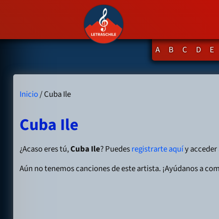
A
B
C
D
E
Inicio
/ Cuba Ile
Cuba Ile
¿Acaso eres tú,
Cuba Ile
? Puedes
registrarte aquí
y acceder a
Aún no tenemos canciones de este artista. ¡Ayúdanos a com