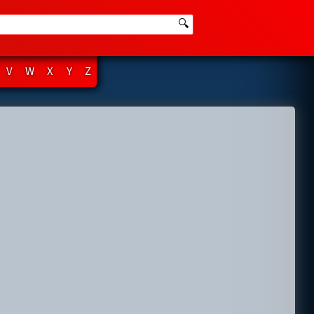
🔍
V
W
X
Y
Z