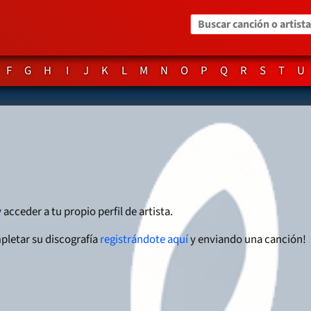
Buscar canción o artista
F
G
H
I
J
K
L
M
N
O
P
Q
R
S
T
U
 acceder a tu propio perfil de artista.
pletar su discografía
registrándote aquí
y enviando una canción!