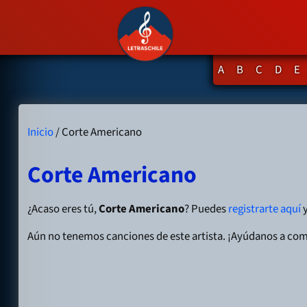
A
B
C
D
E
Inicio
/ Corte Americano
Corte Americano
¿Acaso eres tú,
Corte Americano
? Puedes
registrarte aquí
y
Aún no tenemos canciones de este artista. ¡Ayúdanos a com