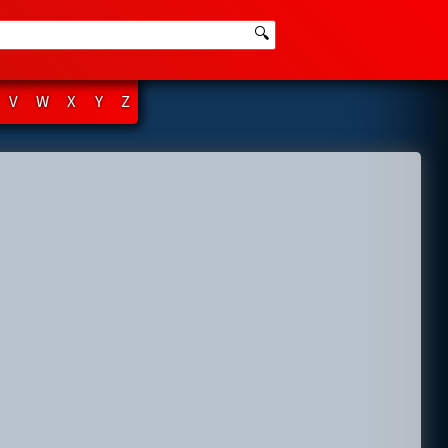
🔍
V
W
X
Y
Z