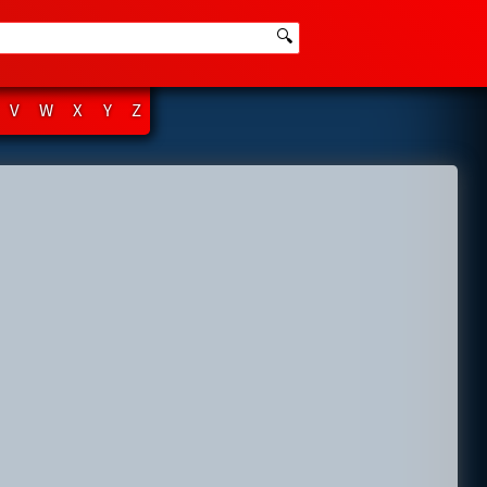
🔍
V
W
X
Y
Z