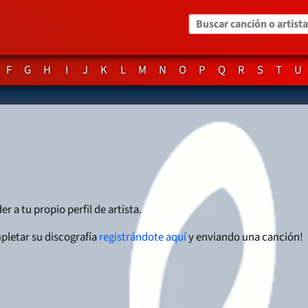
Buscar canción o artista
F
G
H
I
J
K
L
M
N
O
P
Q
R
S
T
U
r a tu propio perfil de artista.
pletar su discografía
registrándote aquí
y enviando una canción!