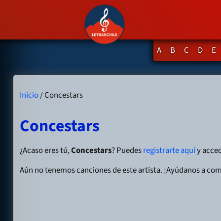
A
B
C
D
E
Inicio
/ Concestars
Concestars
¿Acaso eres tú,
Concestars
? Puedes
registrarte aquí
y accede
Aún no tenemos canciones de este artista. ¡Ayúdanos a com