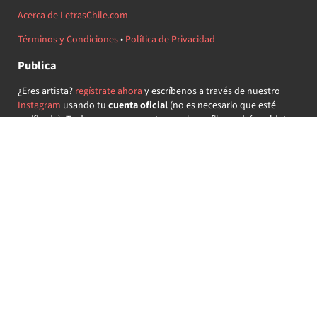
Acerca de LetrasChile.com
Términos y Condiciones
•
Política de Privacidad
Publica
¿Eres artista?
regístrate ahora
y escríbenos a través de nuestro
Instagram
usando tu
cuenta oficial
(no es necesario que esté
verificada) ¡Te daremos acceso a tu propio perfil y podrás subir tus
propias canciones!
¿Quieres colaborar?
regístrate ahora
y demuestra que llevas la
música chilena en el corazón ♥.
Encuéntranos
@letraschile en redes:
Las letras de las canciones se ofrecen con propósitos educativos o
recreativos y son propiedad de sus respectivos dueños.
LetrasChile.com se ofrece bajo licencia internacional
Creative
Commons Attribution-ShareAlike 4.0
(algunos derechos
reservados).