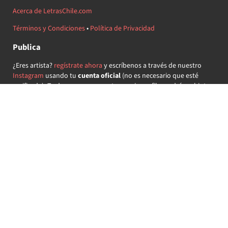
Acerca de LetrasChile.com
Términos y Condiciones
•
Política de Privacidad
Publica
¿Eres artista?
regístrate ahora
y escríbenos a través de nuestro
Instagram
usando tu
cuenta oficial
(no es necesario que esté
verificada) ¡Te daremos acceso a tu propio perfil y podrás subir tus
propias canciones!
¿Quieres colaborar?
regístrate ahora
y demuestra que llevas la
música chilena en el corazón ♥.
Encuéntranos
@letraschile en redes:
Las letras de las canciones se ofrecen con propósitos educativos o
recreativos y son propiedad de sus respectivos dueños.
LetrasChile.com se ofrece bajo licencia internacional
Creative
Commons Attribution-ShareAlike 4.0
(algunos derechos
reservados).