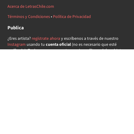
Acerca de LetrasChile.com
Términos y Condiciones
•
Política de Privacidad
Publica
¿Eres artista?
regístrate ahora
y escríbenos a través de nuestro
Instagram
usando tu
cuenta oficial
(no es necesario que esté
verificada) ¡Te daremos acceso a tu propio perfil y podrás subir tus
propias canciones!
¿Quieres colaborar?
regístrate ahora
y demuestra que llevas la
música chilena en el corazón ♥.
Encuéntranos
@letraschile en redes:
Las letras de las canciones se ofrecen con propósitos educativos o
recreativos y son propiedad de sus respectivos dueños.
LetrasChile.com se ofrece bajo licencia internacional
Creative
Commons Attribution-ShareAlike 4.0
(algunos derechos
reservados).