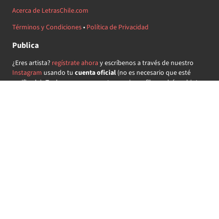
Acerca de LetrasChile.com
Términos y Condiciones
•
Política de Privacidad
Publica
¿Eres artista?
regístrate ahora
y escríbenos a través de nuestro
Instagram
usando tu
cuenta oficial
(no es necesario que esté
verificada) ¡Te daremos acceso a tu propio perfil y podrás subir tus
propias canciones!
¿Quieres colaborar?
regístrate ahora
y demuestra que llevas la
música chilena en el corazón ♥.
Encuéntranos
@letraschile en redes:
Las letras de las canciones se ofrecen con propósitos educativos o
recreativos y son propiedad de sus respectivos dueños.
LetrasChile.com se ofrece bajo licencia internacional
Creative
Commons Attribution-ShareAlike 4.0
(algunos derechos
reservados).