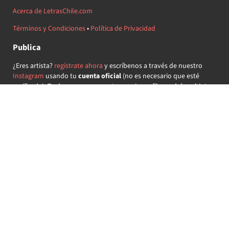
Acerca de LetrasChile.com
Términos y Condiciones
•
Política de Privacidad
Publica
¿Eres artista?
regístrate ahora
y escríbenos a través de nuestro
Instagram
usando tu
cuenta oficial
(no es necesario que esté
verificada) ¡Te daremos acceso a tu propio perfil y podrás subir tus
propias canciones!
¿Quieres colaborar?
regístrate ahora
y demuestra que llevas la
música chilena en el corazón ♥.
Encuéntranos
@letraschile en redes:
Las letras de las canciones se ofrecen con propósitos educativos o
recreativos y son propiedad de sus respectivos dueños.
LetrasChile.com se ofrece bajo licencia internacional
Creative
Commons Attribution-ShareAlike 4.0
(algunos derechos
reservados).