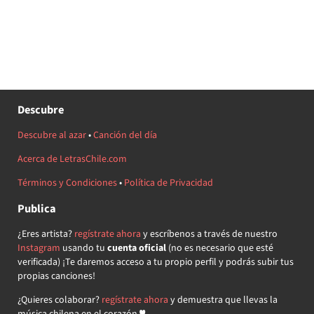
Descubre
Descubre al azar
•
Canción del día
Acerca de LetrasChile.com
Términos y Condiciones
•
Política de Privacidad
Publica
¿Eres artista?
regístrate ahora
y escríbenos a través de nuestro
Instagram
usando tu
cuenta oficial
(no es necesario que esté
verificada) ¡Te daremos acceso a tu propio perfil y podrás subir tus
propias canciones!
¿Quieres colaborar?
regístrate ahora
y demuestra que llevas la