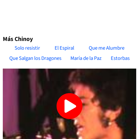
Más Chinoy
Solo resistir
El Espiral
Que me Alumbre
Que Salgan los Dragones
María de la Paz
Estorbas